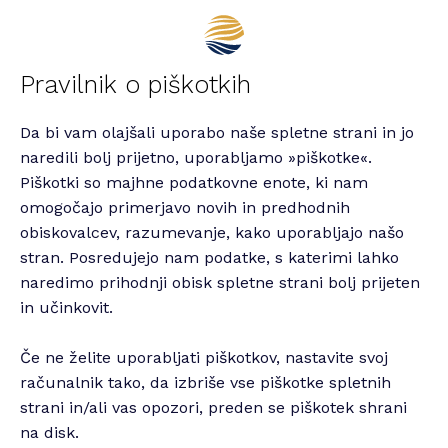
Pravilnik o piškotkih
+386 41 44 77 11
Da bi vam olajšali uporabo naše spletne strani in jo
naredili bolj prijetno, uporabljamo »piškotke«.
info@secondlifeinpiran.com
Piškotki so majhne podatkovne enote, ki nam
O hotelu
omogočajo primerjavo novih in predhodnih
obiskovalcev, razumevanje, kako uporabljajo našo
Nastanitve
stran. Posredujejo nam podatke, s katerimi lahko
naredimo prihodnji obisk spletne strani bolj prijeten
Restavracija
in učinkovit.
Rooftop terasa
Če ne želite uporabljati piškotkov, nastavite svoj
Destinacija
računalnik tako, da izbriše vse piškotke spletnih
Informacije & kontakt
strani in/ali vas opozori, preden se piškotek shrani
na disk.
Rezervacije