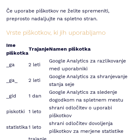
Če uporabe piškotkov ne želite spremeniti,
preprosto nadaljujte na spletno stran.
Vrste piškotkov, ki jih uporabljamo
Ime
Trajanje
Namen piškotka
piškotka
Google Analytics za razlikovanje
_ga
2 leti
med uporabniki
Google Analytics za shranjevanje
_ga_
2 leti
stanja seje
Google Analytics za sledenje
_gid
1 dan
dogodkom na spletnem mestu
shrani odločitev o uporabi
piskotki
1 leto
piškotkov
shrani odločitev dovoljenja
statistika
1 leto
piškotkov za merjene statistike
trajanje